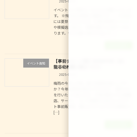
2025-06-25
イベントのご予約は こちらからお願いいたしま
す。 ※飛び込み参加も大歓迎です！！ 7/30(水)
には夏祭りも行います！今年は例年のイベント
や模擬店に加えて、和菓子屋さんも来てくださ
ります。ぜひお誘いあわせの上ご […]
続きを読む
【事前チケット制】2025/07/30（水）
イベント告知
龍谷幼稚園☆夏まつり☆
2025-06-15
梅雨の今日この頃、皆さま如何お過ごしです
か？今年は例年の秋まつりではなく、夏まつり
を行いたいと思います。 今年の夏まつりは模擬
店、サーティーワンや和菓子もあるよ☆(チケッ
ト事前販売制 購入はコチラより07/04締切) ※
[…]
続きを読む