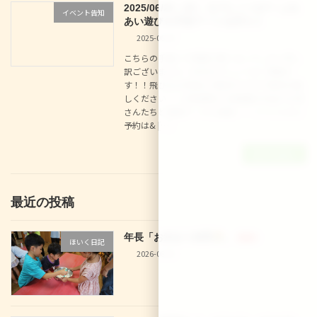
2025/06/26（木） なでしこべびー ふれ
イベント告知
あい遊び＆手形アートを作ろう
2025-06-03
こちらの手違いで掲載が遅くなってしまい申し
訳ございません！本日なでしこべびー開催で
す！！飛び込み参加も大歓迎ですので是非お越
しください！ ☆参加無料☆幼稚園の先生やお母
さんたちと寝相アートに挑戦！！ イベントのご
予約は& […]
続きを読む
最近の投稿
年長「お泊まり保育
」
新着!!
ほいく日記
2026-08-02