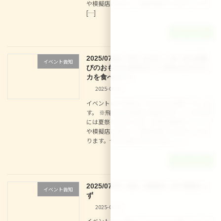
や模擬店に加えて、和菓子屋さんも来てくださ
[…]
続きを読む
2025/07/22（火）なでしこきっず 水遊
イベント告知
びのおもちゃを作ろう！＆みんなでスイ
カを食べよう！
2025-06-25
イベントのご予約は こちらからお願いいたしま
す。 ※飛び込み参加も大歓迎です！！ 7/30(水)
には夏祭りも行います！今年は例年のイベント
や模擬店に加えて、和菓子屋さんも来てくださ
ります。ぜひお誘いあわせの上ご […]
続きを読む
2025/07/25（金） 体操きっず 体操きっ
イベント告知
ず
2025-06-25
イベントのご予約は こちらからお願いいたしま