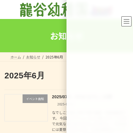
コ
ナ
ン
ビ
テ
ゲ
ン
ー
ツ
シ
へ
ョ
お知らせ
ス
ン
キ
に
ッ
移
プ
動
ホーム
お知らせ
2025年6月
2025年6月
2025/07/5、07/12 なでしこ文庫
イベント告知
2025-06-25
なでしこ文庫は予約不要の園庭・図書室解放で
す。 今回はカブトムシさんも孵ったところなの
で元気な姿に会えるかもしれません。 7/30(水)
には夏祭りも行います！今年は例年のイベント