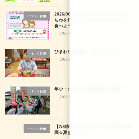
2026/08/03 なでしこきっず サマーう
イベント告知
ちわを作ろう♪＆アイスパフェを作って
食べよう♪
2026-07-27
ひまわり組 食育「七夕うどん
」
ほいく日記
2026-07-10
年少・ひまわり 西大路駅へお散歩
！
ほいく日記
2026-07-10
【7/8締切】2026/07/29（水） 龍谷幼稚
イベント告知
園☆夏まつり☆