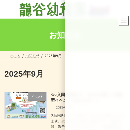
コ
ナ
ン
ビ
テ
ゲ
ン
ー
ツ
シ
へ
ョ
お知らせ
ス
ン
キ
に
ッ
移
プ
動
ホーム
お知らせ
2025年9月
2025年9月
☆♪入園説明会♪☆ 9/13(土)楽しい体験
イベント
型イベントもあります！！
2025-09-06
入園説明会のご予約は こちらからお願いいたし
ます。※飛び込み参加も大歓迎です！ 食育体
験 親子でおにぎりを作ろう！！体操教室体