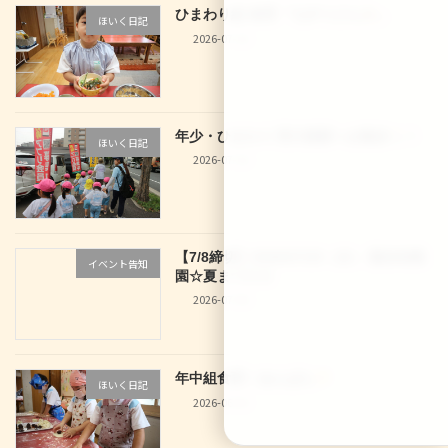
ひまわり組 食育「七夕うどん
」
ほいく日記
2026-07-10
年少・ひまわり 西大路駅へお散歩
！
ほいく日記
2026-07-10
【7/8締切】2026/07/29（水） 龍谷幼稚
イベント告知
園☆夏まつり☆
2026-07-04
年中組食育！あんぱん
ほいく日記
2026-06-30