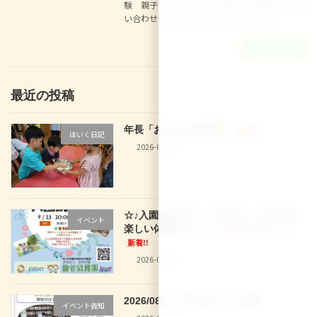
験 親子で体操の先生と遊ぼう☆ 電話でのお問
い合わせはこちらから☆075-312-9 […]
続きを読む
最近の投稿
年長「お泊まり保育
」
新着!!
ほいく日記
2026-08-02
☆♪入園説明会♪☆ 9/12(土)、9/16(水)
イベント
楽しい体験型イベントもあります！！
新着!!
2026-08-02
2026/08/01 29 なでしこ文庫
イベント告知