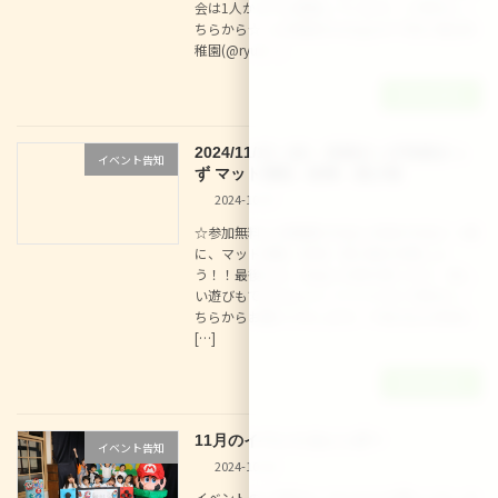
会は1人からでも開催しています。ご予約は こ
ちらから☆ この投稿をInstagramで見る 龍谷幼
稚園(@ryu […]
続きを読む
2024/11/15（金） 体操きっず体操きっ
イベント告知
ず マット運動、鉄棒、跳び箱
2024-10-27
☆参加無料☆ 幼稚園の先生と体操の先生と一緒
に、マット運動、鉄棒、跳び箱を体験しよ
う！！最後には、先生とお歌を歌ったり、楽し
い遊びもできるよ♪♪ イベントのご予約は こ
ちらからお願いいたします。※飛び込み参加も
[…]
続きを読む
11月のイベントカレンダー
イベント告知
2024-10-16
イベントのご予約は こちらからお願いいたしま