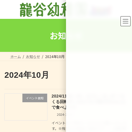
コ
ナ
ン
ビ
テ
ゲ
ン
ー
ツ
シ
へ
ョ
お知らせ
ス
ン
キ
に
ッ
移
プ
動
ホーム
お知らせ
2024年10月
2024年10月
2024/11/19（火） なでしこきっず くる
イベント告知
くる回転ずし＆ホクホク焼き芋をみんな
で食べよう☆
2024-10-27
イベントのご予約は こちらからお願いいたしま
す。※飛び込み参加も大歓迎です！！ 入園説明