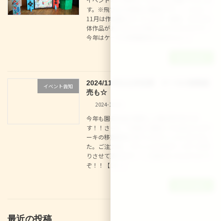
す。※飛び込み参加も大歓迎です！！ さらに！
11月は作品展も行っています！毎年、大きな立
体作品があり大人も子供もワクワクドキドキ！
今年はケーキの移動販売(meerさん […]
続きを読む
2024/11/02(土)作品展 ケーキの移動販
イベント告知
売も☆
2024-10-02
今年も園長先生の美味しい焼き芋がありま
す！！さらに！今回はご縁あってmeerさんのケ
ーキの移動販売に来ていただくことになりまし
た。ご注文後、パティシエの方が一つずつ手作
りさせて頂きます！！ご注文はこちらからどう
ぞ！！【1 […]
続きを読む
最近の投稿