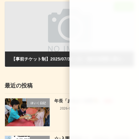
次の記事
【事前チケット制】2025/07/30（水） 龍谷幼稚園☆夏まつり☆
2025-06-15
最近の投稿
年長「お泊まり保育
」
新着!!
ほいく日記
2026-08-02
☆♪入園説明会♪☆ 9/12(土)、9/16(水)