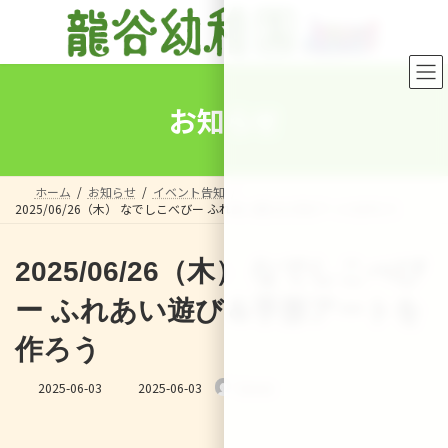
コ
ナ
ン
ビ
テ
ゲ
ン
ー
ツ
シ
へ
ョ
お知らせ
ス
ン
キ
に
ッ
移
プ
動
ホーム
お知らせ
イベント告知
2025/06/26（木） なでしこべびー ふれあい遊び＆手形アートを作ろう
2025/06/26（木） なでしこべび
ー ふれあい遊び＆手形アートを
作ろう
最
2025-06-03
2025-06-03
Sensei
終
更
新