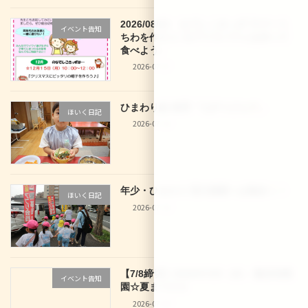
2026/08/03 なでしこきっず サマーう
イベント告知
ちわを作ろう♪＆アイスパフェを作って
食べよう♪
2026-07-27
ひまわり組 食育「七夕うどん
」
ほいく日記
2026-07-10
年少・ひまわり 西大路駅へお散歩
！
ほいく日記
2026-07-10
【7/8締切】2026/07/29（水） 龍谷幼稚
イベント告知
園☆夏まつり☆
2026-07-04