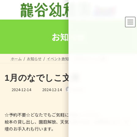
コ
ナ
ン
ビ
テ
ゲ
ン
ー
ツ
シ
へ
ョ
お知らせ
ス
ン
キ
に
ッ
移
プ
動
ホーム
お知らせ
イベント告知
1月のなでしこ文庫
1月のなでしこ文庫
最
2024-12-14
2024-12-14
Sensei
終
更
新
日
☆予約不要☆どなたでもご気軽にお越しください。
時
:
絵本の貸し出し、園庭解放、天気が良ければ、球根植えなど、花
壇のお手入れも行います。