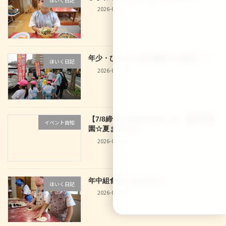
ほいく日記
2026-07-10
年少・ひまわり 西大路駅へお散歩
！
ほいく日記
2026-07-10
【7/8締切】2026/07/29（水） 龍谷幼稚
イベント告知
園☆夏まつり☆
2026-07-04
年中組食育！あんぱん
ほいく日記
2026-06-30