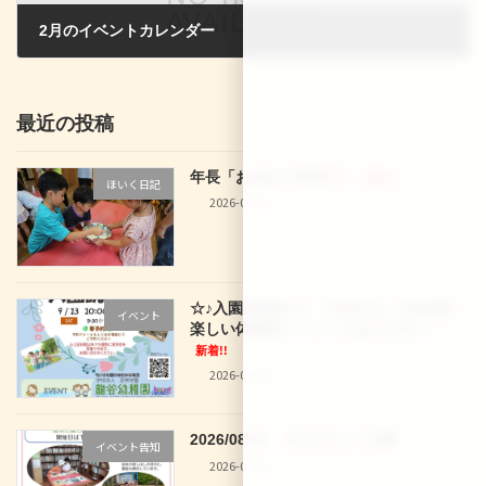
2月のイベントカレンダー
2025-01-13
最近の投稿
年長「お泊まり保育
」
新着!!
ほいく日記
2026-08-02
☆♪入園説明会♪☆ 9/12(土)、9/16(水)
イベント
楽しい体験型イベントもあります！！
新着!!
2026-08-02
2026/08/01 29 なでしこ文庫
イベント告知
2026-07-30