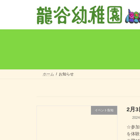
コ
ナ
ン
ビ
テ
ゲ
ン
ー
ツ
シ
へ
ョ
ス
ン
キ
に
ッ
移
プ
動
ホーム
お知らせ
2月
イベント告知
2024
☆参加
を体験