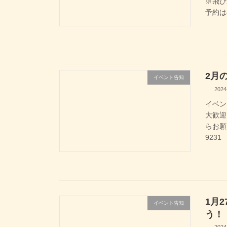
※飛び
予約は&
2月
イベント告知
2024
イベン
大歓迎
らお願
9231
1月
イベント告知
う！