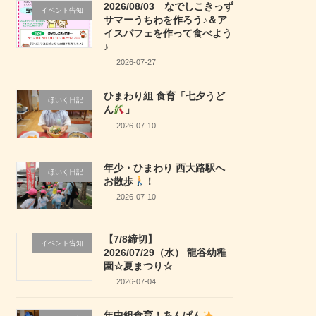
2026/08/03 なでしこきっず
イベント告知
サマーうちわを作ろう♪＆ア
イスパフェを作って食べよう
♪
2026-07-27
ひまわり組 食育「七夕うど
ほいく日記
ん
」
2026-07-10
年少・ひまわり 西大路駅へ
ほいく日記
お散歩
！
2026-07-10
【7/8締切】
イベント告知
2026/07/29（水） 龍谷幼稚
園☆夏まつり☆
2026-07-04
年中組食育！あんぱん