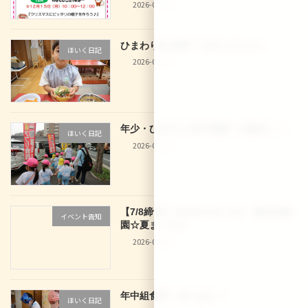
2026-07-27
ひまわり組 食育「七夕うどん
」
ほいく日記
2026-07-10
年少・ひまわり 西大路駅へお散歩
！
ほいく日記
2026-07-10
【7/8締切】2026/07/29（水） 龍谷幼稚
イベント告知
園☆夏まつり☆
2026-07-04
年中組食育！あんぱん
ほいく日記