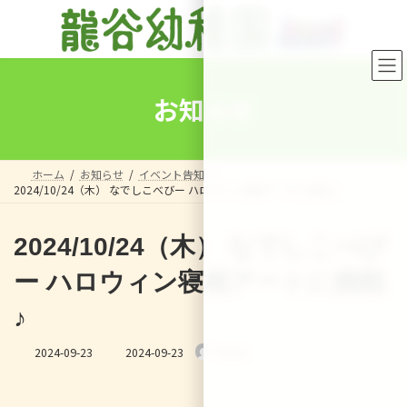
コ
ナ
ン
ビ
テ
ゲ
ン
ー
ツ
シ
へ
ョ
お知らせ
ス
ン
キ
に
ッ
移
プ
動
ホーム
お知らせ
イベント告知
2024/10/24（木） なでしこべびー ハロウィン寝相アートに挑戦♪
2024/10/24（木） なでしこべび
ー ハロウィン寝相アートに挑戦
♪
最
2024-09-23
2024-09-23
Sensei
終
更
新