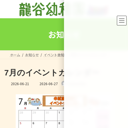
コ
ナ
ン
ビ
テ
ゲ
ン
ー
ツ
シ
へ
ョ
お知らせ
ス
ン
キ
に
ッ
移
プ
動
ホーム
お知らせ
イベント告知
7月のイベントカレンダー
7月のイベントカレンダー
最
2026-06-21
2026-06-27
nakanohito
終
更
新
日
時
: