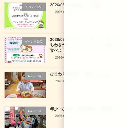
2026/08/28 体操きっず
新着!!
イベント告知
2026-07-30
2026/08/03 なでしこきっず サマーう
イベント告知
ちわを作ろう♪＆アイスパフェを作って
食べよう♪
2026-07-27
ひまわり組 食育「七夕うどん
」
ほいく日記
2026-07-10
年少・ひまわり 西大路駅へお散歩
！
ほいく日記
2026-07-10