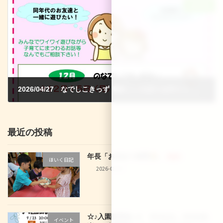
次の記事
2026/04/27 なでしこきっず 簡単こいのぼりを作ろう♪＆ロールサンドイッチを作って食べよう♪
2026-04-03
最近の投稿
年長「お泊まり保育
」
新着!!
ほいく日記
2026-08-02
☆♪入園説明会♪☆ 9/12(土)、9/16(水)
イベント