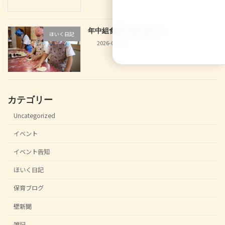
年中組食育！あんぱん
ほいく日記
2026-06-30
カテゴリー
Uncategorized
イベント
イベント告知
ほいく日記
保育ブログ
壁新聞
雑記