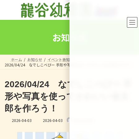
コ
ナ
ン
ビ
テ
ゲ
ン
ー
ツ
シ
へ
ョ
お知らせ
ス
ン
キ
に
ッ
移
プ
動
ホーム
お知らせ
イベント告知
2026/04/24 なでしこべびー 手形や写真を使ってかわいい金太郎を作ろう！
2026/04/24 なでしこべびー 手
形や写真を使ってかわいい金太
郎を作ろう！
最
2026-04-03
2026-04-03
nakanohito
終
更
新