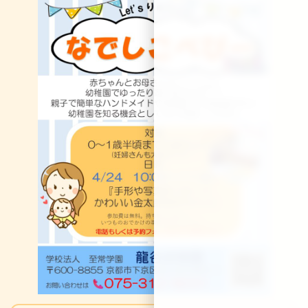
日
時
: