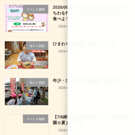
2026/08/03 なでしこきっず サマーう
イベント告知
ちわを作ろう♪＆アイスパフェを作って
食べよう♪
2026-07-27
ひまわり組 食育「七夕うどん
」
ほいく日記
2026-07-10
年少・ひまわり 西大路駅へお散歩
！
ほいく日記
2026-07-10
【7/8締切】2026/07/29（水） 龍谷幼稚
イベント告知
園☆夏まつり☆
2026-07-04