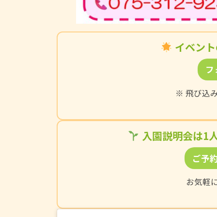
イベント
フ
※ 飛び込
入園説明会は1
ご予
お気軽