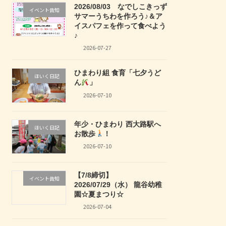
2026/08/03 なでしこきっず
イベント告知
サマーうちわを作ろう♪＆ア
イスパフェを作って食べよう
♪
2026-07-27
ひまわり組 食育「七夕うど
ほいく日記
ん
」
2026-07-10
年少・ひまわり 西大路駅へ
ほいく日記
お散歩
！
2026-07-10
【7/8締切】
イベント告知
2026/07/29（水） 龍谷幼稚
園☆夏まつり☆
2026-07-04