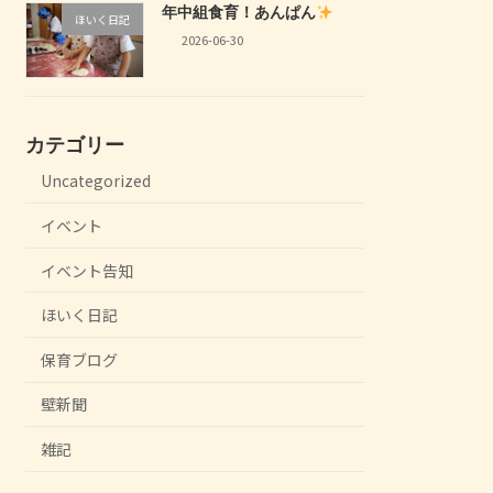
年中組食育！あんぱん
ほいく日記
2026-06-30
カテゴリー
Uncategorized
イベント
イベント告知
ほいく日記
保育ブログ
壁新聞
雑記