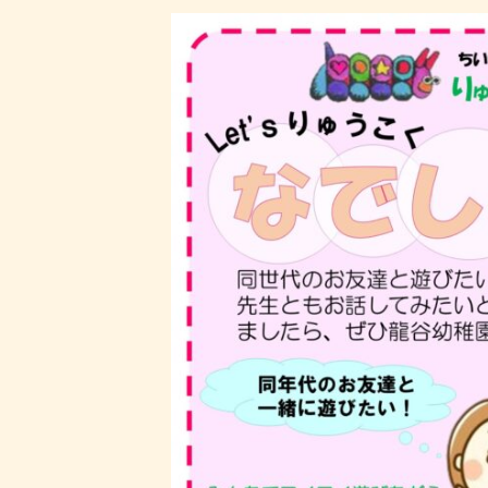
更
新
日
時
: