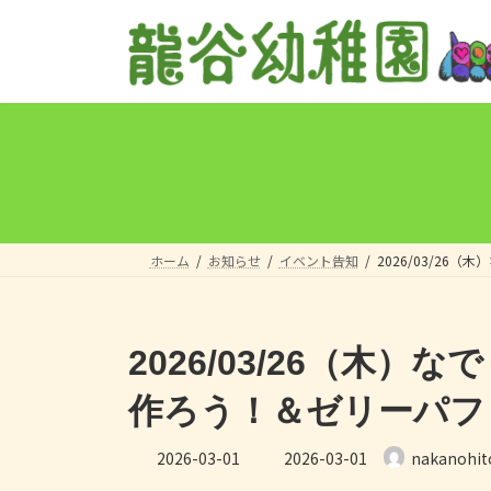
コ
ナ
ン
ビ
テ
ゲ
ン
ー
ツ
シ
へ
ョ
ス
ン
キ
に
ッ
移
プ
動
ホーム
お知らせ
イベント告知
2026/03/2
2026/03/26（木
作ろう！＆ゼリーパフ
最
2026-03-01
2026-03-01
nakanohit
終