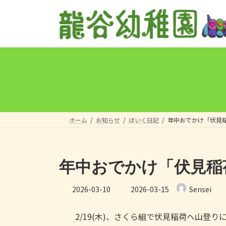
コ
ナ
ン
ビ
テ
ゲ
ン
ー
ツ
シ
へ
ョ
ス
ン
キ
に
ッ
移
プ
動
ホーム
お知らせ
ほいく日記
年中おでかけ「伏見
年中おでかけ「伏見稲
最
2026-03-10
2026-03-15
Sensei
終
更
2/19(木)、さくら組で伏見稲荷へ山登り
新