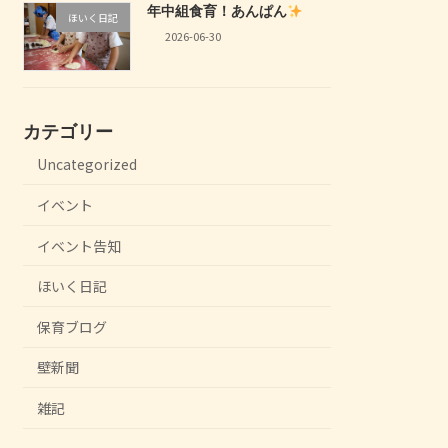
年中組食育！あんぱん
ほいく日記
2026-06-30
カテゴリー
Uncategorized
イベント
イベント告知
ほいく日記
保育ブログ
壁新聞
雑記