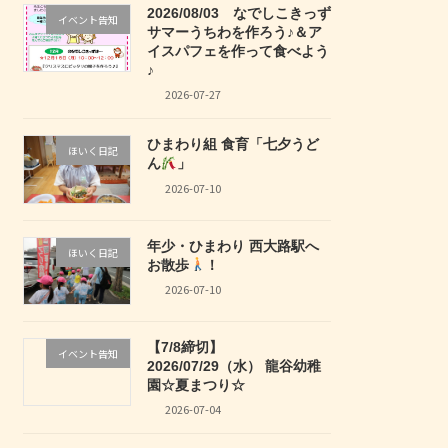
2026/08/03 なでしこきっず
イベント告知
サマーうちわを作ろう♪＆ア
イスパフェを作って食べよう
♪
2026-07-27
ひまわり組 食育「七夕うど
ほいく日記
ん
」
2026-07-10
年少・ひまわり 西大路駅へ
ほいく日記
お散歩
！
2026-07-10
【7/8締切】
イベント告知
2026/07/29（水） 龍谷幼稚
園☆夏まつり☆
2026-07-04