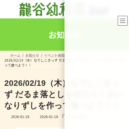
コ
ナ
ン
ビ
テ
ゲ
ン
ー
ツ
シ
へ
ョ
お知らせ
ス
ン
キ
に
ッ
移
プ
動
ホーム
お知らせ
イベント告知
2026/02/19（木）なでしこきっず だるま落としを作ろう！＆いなりずしを作
って食べよう！！
2026/02/19（木）なでしこきっ
ず だるま落としを作ろう！＆い
なりずしを作って食べよう！！
最
2026-01-18
2026-01-18
nakanohito
終
更