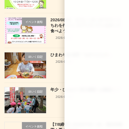
2026/08/03 なでしこきっず サマーう
イベント告知
ちわを作ろう♪＆アイスパフェを作って
食べよう♪
2026-07-27
ひまわり組 食育「七夕うどん
」
ほいく日記
2026-07-10
年少・ひまわり 西大路駅へお散歩
！
ほいく日記
2026-07-10
【7/8締切】2026/07/29（水） 龍谷幼稚
イベント告知