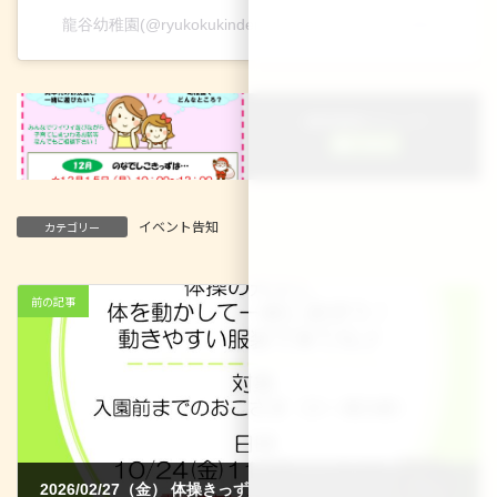
龍谷幼稚園(@ryukokukindergarten)がシェアした投稿
＼ 最新情報をチェック ／
イベント告知
カテゴリー
前の記事
2026/02/27（金） 体操きっず