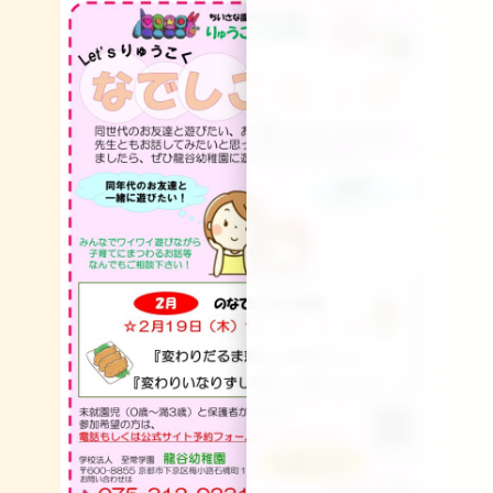
新
日
時
: