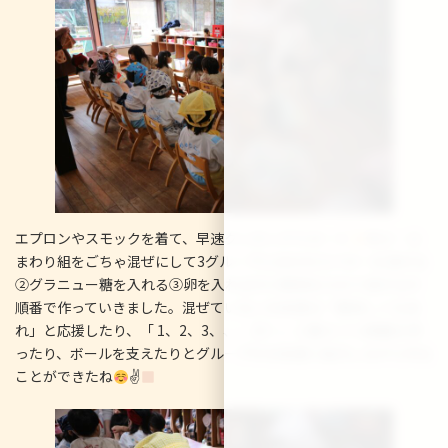
エプロンやスモックを着て、早速クッキングスタート
年少・ひ
まわり組をごちゃ混ぜにして3グループに分かれ①バターを混ぜる
②グラニュー糖を入れる③卵を入れる④小麦粉を入れて混ぜるの
順番で作っていきました。混ぜていないお友達は「美味しくなあ
れ」と応援したり、「 1、2、3、、、10！」と数えつつ順番を待
ったり、ボールを支えたりとグループのお友達と協力しながら作る
ことができたね
✌