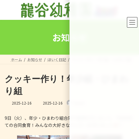
コ
ナ
ン
ビ
テ
ゲ
ン
ー
ツ
シ
へ
ョ
お知らせ
ス
ン
キ
に
ッ
移
プ
動
ホーム
お知らせ
ほいく日記
クッキー作り！年少組・ひまわり組
クッキー作り！年少組・ひまわ
り組
最
2025-12-16
2025-12-16
Sensei
終
更
9日（火）、年少・ひまわり組合同で食育を行いました。今回初め
新
日
ての合同食育！みんなの大好きなクッキーを作りました
♡
時
: