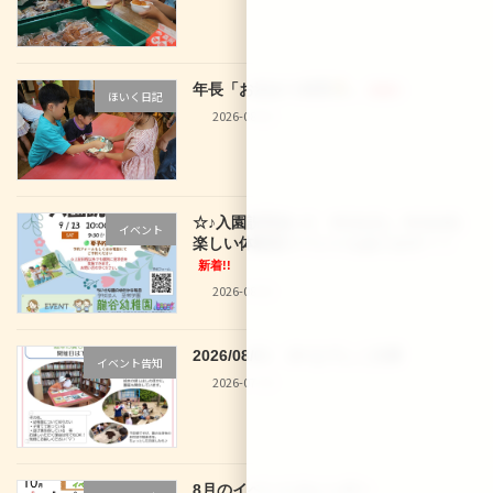
年長「お泊まり保育
」
新着!!
ほいく日記
2026-08-02
☆♪入園説明会♪☆ 9/12(土)、9/16(水)
イベント
楽しい体験型イベントもあります！！
新着!!
2026-08-02
2026/08/01 29 なでしこ文庫
イベント告知
2026-07-30
8月のイベントカレンダー