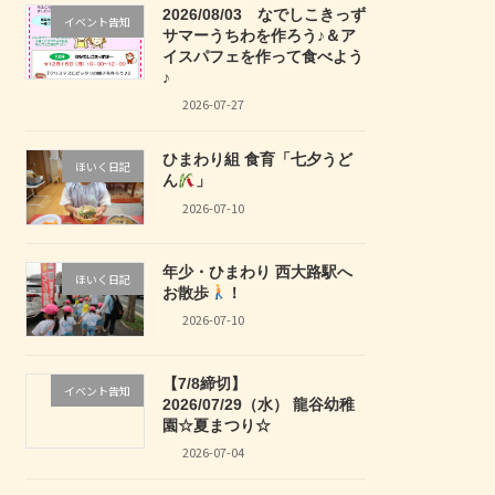
2026/08/03 なでしこきっず
イベント告知
サマーうちわを作ろう♪＆ア
イスパフェを作って食べよう
♪
2026-07-27
ひまわり組 食育「七夕うど
ほいく日記
ん
」
2026-07-10
年少・ひまわり 西大路駅へ
ほいく日記
お散歩
！
2026-07-10
【7/8締切】
イベント告知
2026/07/29（水） 龍谷幼稚
園☆夏まつり☆
2026-07-04