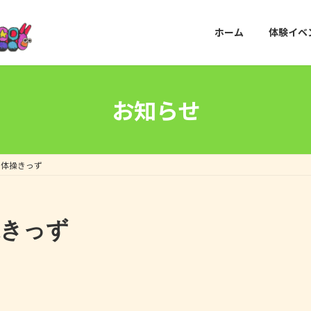
ホーム
体験イベ
お知らせ
金） 体操きっず
体操きっず