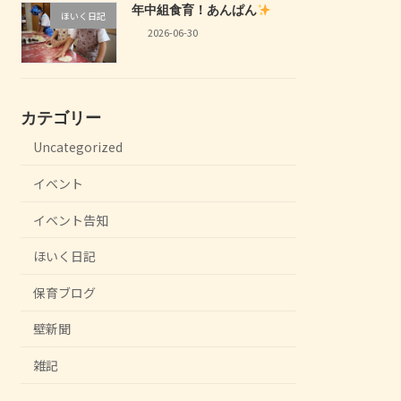
年中組食育！あんぱん
ほいく日記
2026-06-30
カテゴリー
Uncategorized
イベント
イベント告知
ほいく日記
保育ブログ
壁新聞
雑記