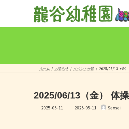
コ
ナ
ン
ビ
テ
ゲ
ン
ー
ツ
シ
へ
ョ
ス
ン
キ
に
ッ
移
プ
動
ホーム
お知らせ
イベント告知
2025/06/13（
2025/06/13（金） 
最
2025-05-11
2025-05-11
Sensei
終
更
新