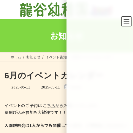
コ
ナ
ン
ビ
テ
ゲ
ン
ー
ツ
シ
へ
ョ
お知らせ
ス
ン
キ
に
ッ
移
プ
動
ホーム
お知らせ
イベント告知
6月のイベントカレンダー
6月のイベントカレンダー
最
2025-05-11
2025-05-11
Sensei
終
更
新
イベントのご予約は
こちらから
お願いいたします。
日
※飛び込み参加も大歓迎です！！
時
:
入園説明会は1人からでも開催しています。ご予約は
こちらから
☆