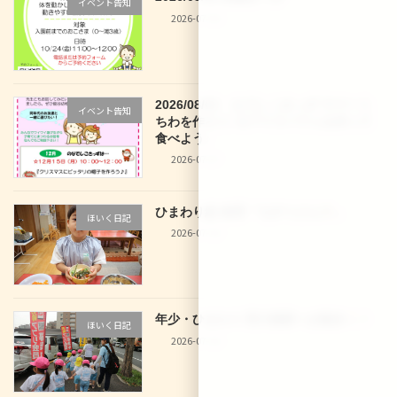
イベント告知
2026-07-30
2026/08/03 なでしこきっず サマーう
イベント告知
ちわを作ろう♪＆アイスパフェを作って
食べよう♪
2026-07-27
ひまわり組 食育「七夕うどん
」
ほいく日記
2026-07-10
年少・ひまわり 西大路駅へお散歩
！
ほいく日記
2026-07-10