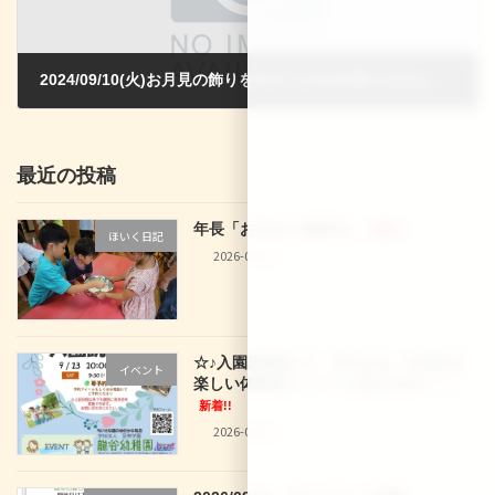
2024/09/10(火)お月見の飾りを作ろう!＆お月見にちなんだお菓子を作って食べよう！
2024-08-15
最近の投稿
年長「お泊まり保育
」
新着!!
ほいく日記
2026-08-02
☆♪入園説明会♪☆ 9/12(土)、9/16(水)
イベント
楽しい体験型イベントもあります！！
新着!!
2026-08-02