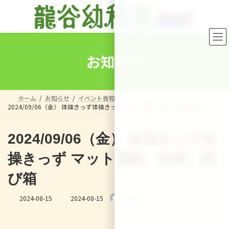
コ
ナ
ン
ビ
テ
ゲ
ン
ー
ツ
シ
へ
ョ
お知らせ
ス
ン
キ
に
ッ
移
プ
動
ホーム
お知らせ
イベント告知
2024/09/06（金） 体操きっず体操きっず マット運動、鉄棒、跳び箱
2024/09/06（金） 体操きっず体
操きっず マット運動、鉄棒、跳
び箱
最
2024-08-15
2024-08-15
Sensei
終
更
新