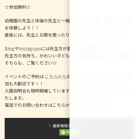
日
☆参加無料☆
時
:
幼稚園の先生と体操の先生と一緒に、マット運動、鉄棒、跳び箱
を体験しよう！！
最後には、先生とお歌を歌ったり、楽しい遊びもできるよ♪♪
Blog
や
Instagram
には先生方が書かれた記事があります。
先生方の気持ち、かわいい子どもたちの姿が見れますので、是非
そちらも、ご覧ください☆
イベントのご予約は
こちらから
お願いいたします。※飛び込み参
加も大歓迎です！！
入園説明会も随時開催しています。ご予約は
こちらから
お願いい
たします。
電話でのお問い合わせはこちらから☆
075-312-9231
＼ 最新情報をチェック ／