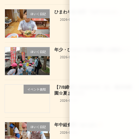
ひまわり組 食育「七夕うどん
」
ほいく日記
2026-07-10
年少・ひまわり 西大路駅へお散歩
！
ほいく日記
2026-07-10
【7/8締切】2026/07/29（水） 龍谷幼稚
イベント告知
園☆夏まつり☆
2026-07-04
年中組食育！あんぱん
ほいく日記
2026-06-30