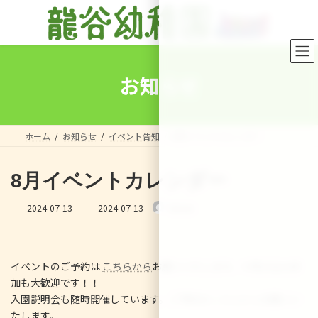
コ
ナ
ン
ビ
テ
ゲ
ン
ー
ツ
シ
へ
ョ
お知らせ
ス
ン
キ
に
ッ
移
プ
動
ホーム
お知らせ
イベント告知
8月イベントカレンダー
8月イベントカレンダー
最
2024-07-13
2024-07-13
Sensei
終
更
新
日
イベントのご予約は
こちらから
お願いいたします。※飛び込み参
時
:
加も大歓迎です！！
入園説明会も随時開催しています。ご予約は
こちらから
お願いい
たします。