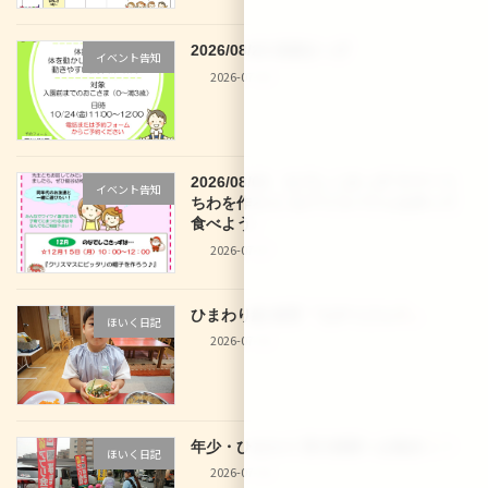
2026/08/28 体操きっず
イベント告知
2026-07-30
2026/08/03 なでしこきっず サマーう
イベント告知
ちわを作ろう♪＆アイスパフェを作って
食べよう♪
2026-07-27
ひまわり組 食育「七夕うどん
」
ほいく日記
2026-07-10
年少・ひまわり 西大路駅へお散歩
！
ほいく日記
2026-07-10