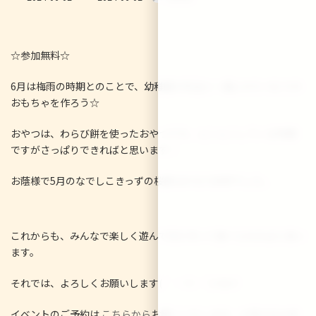
終
更
新
日
☆参加無料☆
時
:
6月は梅雨の時期とのことで、幼稚園の先生と一緒にかたつむりの
おもちゃを作ろう☆
おやつは、わらび餅を使ったおやつです。ムシムシしている時期
ですがさっぱりできればと思います！
お蔭様で5月のなでしこきっずの桜餅はかなり好評でした。
これからも、みんなで楽しく遊んで何か作って食べられればと思い
ます。
それでは、よろしくお願いします( ｀・∀・´)ﾉﾖﾛｼｸ
イベントのご予約は
こちらから
お願いいたします。※飛び込み参