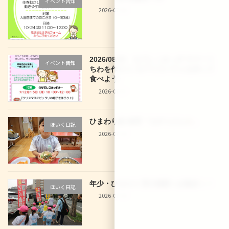
イベント告知
2026-07-30
2026/08/03 なでしこきっず サマーう
イベント告知
ちわを作ろう♪＆アイスパフェを作って
食べよう♪
2026-07-27
ひまわり組 食育「七夕うどん
」
ほいく日記
2026-07-10
年少・ひまわり 西大路駅へお散歩
！
ほいく日記
2026-07-10