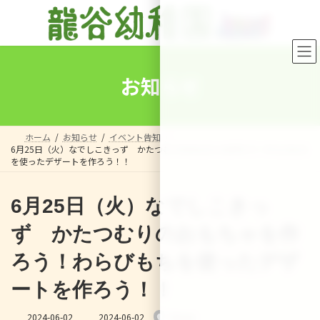
コ
ナ
ン
ビ
テ
ゲ
ン
ー
ツ
シ
へ
ョ
お知らせ
ス
ン
キ
に
ッ
移
プ
動
ホーム
お知らせ
イベント告知
6月25日（火）なでしこきっず かたつむりのおもちゃを作ろう！わらびもち
を使ったデザートを作ろう！！
6月25日（火）なでしこきっ
ず かたつむりのおもちゃを作
ろう！わらびもちを使ったデザ
ートを作ろう！！
最
2024-06-02
2024-06-02
Sensei