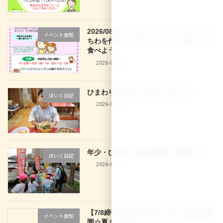
2026/08/03 なでしこきっず サマーう
イベント告知
ちわを作ろう♪＆アイスパフェを作って
食べよう♪
2026-07-27
ひまわり組 食育「七夕うどん
」
ほいく日記
2026-07-10
年少・ひまわり 西大路駅へお散歩
！
ほいく日記
2026-07-10
【7/8締切】2026/07/29（水） 龍谷幼稚
イベント告知
園☆夏まつり☆