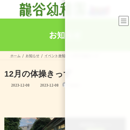
コ
ナ
ン
ビ
テ
ゲ
ン
ー
ツ
シ
へ
ョ
お知らせ
ス
ン
キ
に
ッ
移
プ
動
ホーム
お知らせ
イベント告知
12月の体操きっず
12月の体操きっず
最
2023-12-08
2023-12-08
Sensei
終
更
新
日
時
:
＼ 最新情報をチェック ／